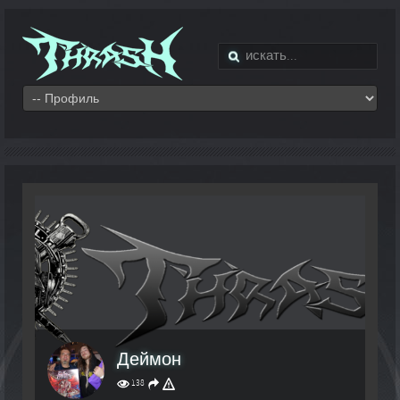
Деймон
138