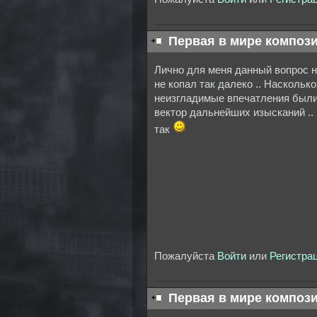
Первая в мире компози
Лично для меня данный вопрос не
не копал так далеко .. Наскольк
неизгладимые впечатления были 
вектор дальнейших изысканий .. 
так
Пожалуйста
Войти
или
Регистра
Первая в мире компози