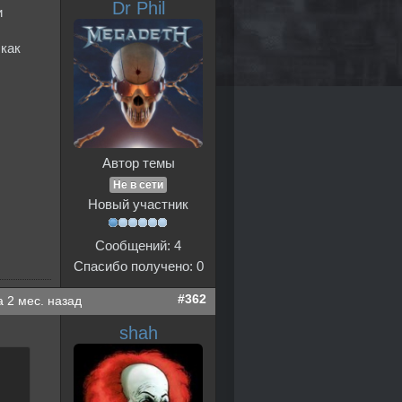
Dr Phil
и
 как
Автор темы
Не в сети
Новый участник
Сообщений: 4
Спасибо получено: 0
#362
а 2 мес. назад
shah