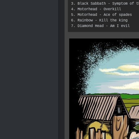
3. Black Sabbath - Symptom of th
4. Motorhead - Overkill

5. Motorhead - Ace of spades

6. Rainbow - Kill the king

7. Diamond Head - Am I evil