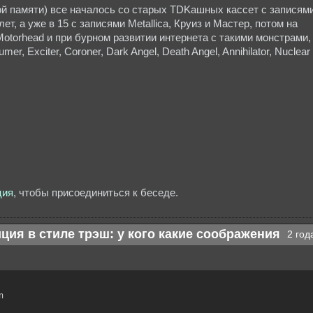
ой памяти) все началось со старых TDKашных кассет с записям
лет, а уже в 15 с записями Metallica, Круиз и Мастер, потом на
Motorhead и при бурном развитии интернета с такими монстрами,
mer, Exciter, Coroner, Dark Angel, Death Angel, Annihilator, Nuclear
ция
, чтобы присоединиться к беседе.
ция в стиле трэш: у кого какие соображения
2 год

