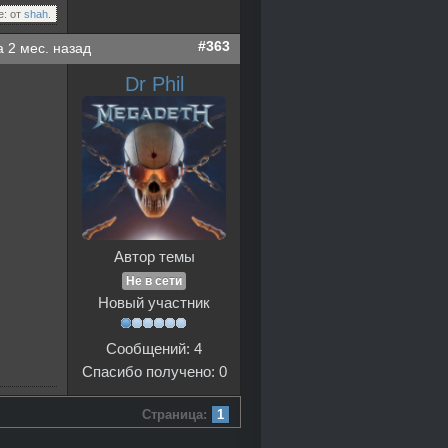
е: от
shah
.
#363
а 2 мес. назад
Dr Phil
Автор темы
Не в сети
Новый участник
Сообщений: 4
Спасибо получено: 0
Страница:
1