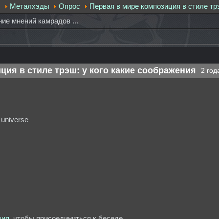
.
Металхэды
Опрос
Первая в мире композиция в стиле тр
е мнений камрадов ...
ция в стиле трэш: у кого какие соображения
2 год
 universe
ция
, чтобы присоединиться к беседе.