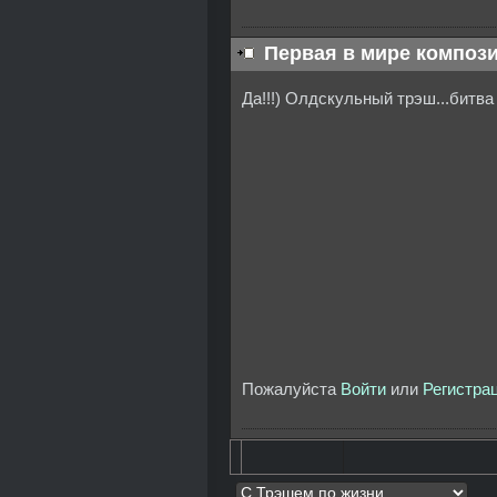
Первая в мире компози
Да!!!) Олдскульный трэш...битва
Пожалуйста
Войти
или
Регистра