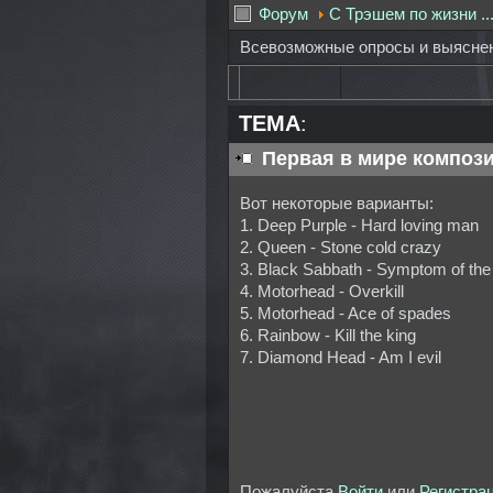
Форум
С Трэшем по жизни ..
Всевозможные опросы и выяснени
ТЕМА:
Первая в мире компози
Вот некоторые варианты:
1. Deep Purple - Hard loving man
2. Queen - Stone cold crazy
3. Black Sabbath - Symptom of the
4. Motorhead - Overkill
5. Motorhead - Ace of spades
6. Rainbow - Kill the king
7. Diamond Head - Am I evil
Пожалуйста
Войти
или
Регистра