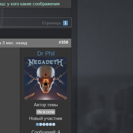
эш: у кого какие соображения
Страница:
1
#358
а 3 мес. назад
Dr Phil
Автор темы
Не в сети
Новый участник
Сообщений: 4