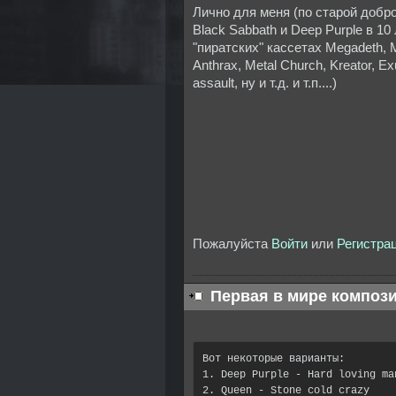
Лично для меня (по старой добр
Black Sabbath и Deep Purple в 10 
"пиратских" кассетах Megadeth, 
Anthrax, Metal Church, Kreator, Exu
assault, ну и т.д. и т.п....)
Пожалуйста
Войти
или
Регистра
Первая в мире компози
Вот некоторые варианты:

1. Deep Purple - Hard loving man
2. Queen - Stone cold crazy
