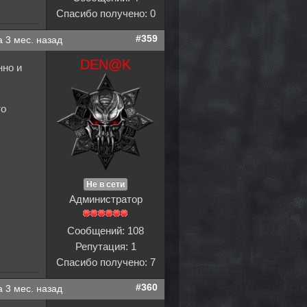
Спасибо получено: 0
#359
а 3 мес. назад
DEN@K
нно и
то
Не в сети
Администратор
Сообщений: 108
Репутация: 1
Спасибо получено: 7
#360
а 3 мес. назад