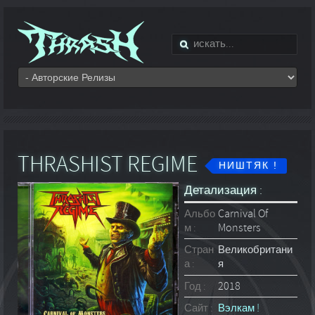
THRASHIST REGIME
НИШТЯК !
Детализация :
Альбо
Carnival Of
м :
Monsters
Стран
Великобритани
а :
я
Год :
2018
Сайт :
Вэлкам !