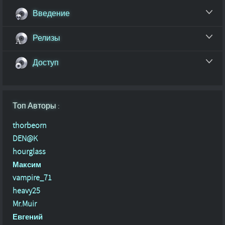
Введение
Релизы
Доступ
Топ Авторы :
thorbeorn
DEN@K
hourglass
Максим
vampire_71
heavy25
Mr.Muir
Евгений