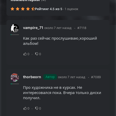
Рейтинг 4.5 из 5
·
1 оценок
vampire_71
около 7 лет назад
#7118
Как раз сейчас прослушиваю,хороший
альбом!
0
0
thorbeorn
Автор
около 7 лет назад
#7089
Про художника не в курсах. Не
интересовался пока. Вчера только диски
получил.
0
0