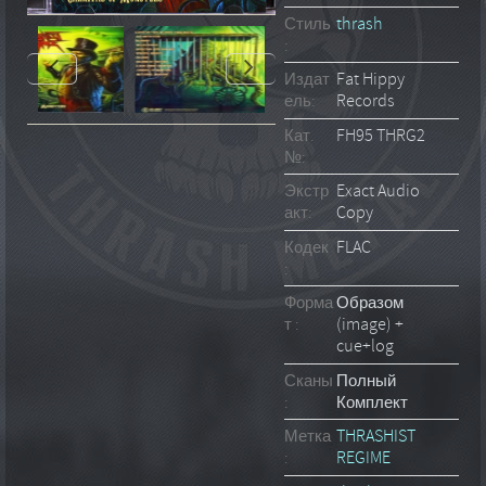
Стиль
thrash
:
Издат
Fat Hippy
ель:
Records
Кат.
FH95 THRG2
№:
Экстр
Exact Audio
акт:
Copy
Кодек
FLAC
:
Форма
Образом
т :
(image) +
cue+log
Сканы
Полный
:
Комплект
Метка
THRASHIST
:
REGIME