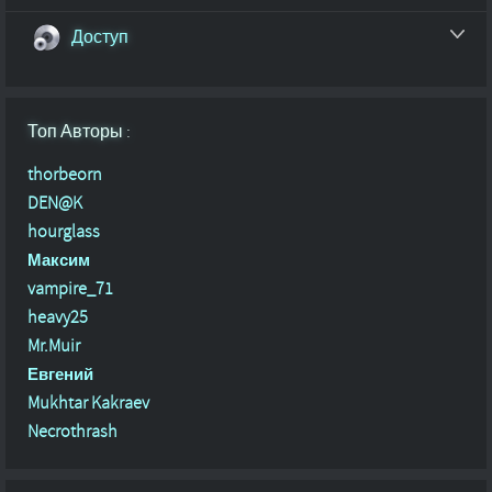
Доступ
Топ Авторы :
thorbeorn
DEN@K
hourglass
Максим
vampire_71
heavy25
Mr.Muir
Евгений
Mukhtar Kakraev
Necrothrash