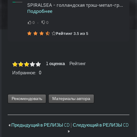
SPIRALSEA - голландская трэш-метал-группа из Гронингена, основанная в 1989 году. В 1991 году ребята выпустили 3-трековую демо-запись. В то же время они начали бросать вызов более техничной и прогрессивной музыке. В...
Подробнее
0
0
Рейтинг 3.5 из 5
1 оценка
Рейтинг
Избранное:
0
Рекомендовать
Материалы автора
«
Предыдущий в РЕЛИЗЫ CD
|
Следующий в РЕЛИЗЫ CD
»