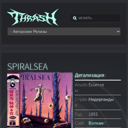
SPIRALSEA
Детализация :
Альбо
Essence
м :
Стран
Нидерланды
а :
Год :
1993
Сайт :
Вэлкам !