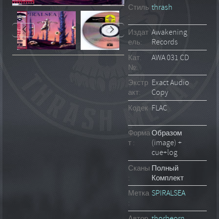
Стиль
thrash
:
Издат
Awakening
ель:
Records
Кат.
AWA 031 CD
№:
Экстр
Exact Audio
акт:
Copy
Кодек
FLAC
:
Форма
Образом
т :
(image) +
cue+log
Сканы
Полный
:
Комплект
Метка
SPIRALSEA
:
Автор
thorbeorn