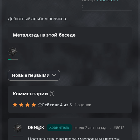
:
Дебютный альбом поляков.
Металхэды в этой беседе
Новые первыми
Комментарии
(
1
)
Рейтинг 4 из 5
·
1 оценок
DEN@K
Хранитель
около 2 лет назад
#8912
Ностальгия расцвела махровым цветом ... Данный альбом опоздал с выходом лет на тридцать пять ... Держа диск в руках можно с пеной у рта доказывать, что это спидушник из 80-х ... Начиная от оформления и кончая не...