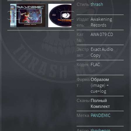
Стиль
thrash
:
Издат
Awakening
ель:
Records
Кат.
AWA 079 CD
№:
Экстр
Exact Audio
акт:
Copy
Кодек
FLAC
:
Форма
Образом
т :
(image) +
cue+log
Сканы
Полный
:
Комплект
Метка
PANDEMIC
:
Автор
thorbeorn