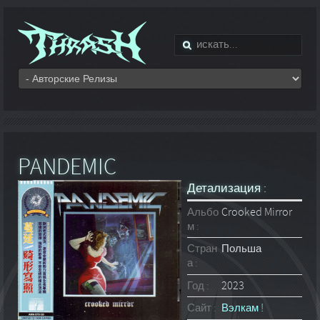
PANDEMIC
Детализация :
Альбо
Crooked Mirror
м :
Стран
Польша
а :
Год :
2023
Сайт :
Вэлкам !