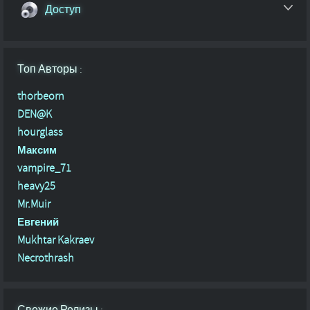
Доступ
Топ Авторы :
thorbeorn
DEN@K
hourglass
Максим
vampire_71
heavy25
Mr.Muir
Евгений
Mukhtar Kakraev
Necrothrash
Свежие Релизы :