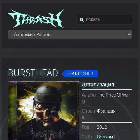
BURSTHEAD
НИШТЯК !
Детализация :
Альбо
The Price Of War
м :
Стран
Франция
а :
Год :
2012
Сайт :
Вэлкам !