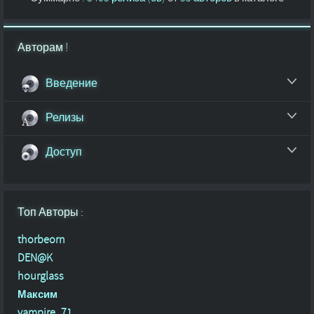
Авторам !
Введение
Релизы
Доступ
Топ Авторы :
thorbeorn
DEN@K
hourglass
Максим
vampire_71