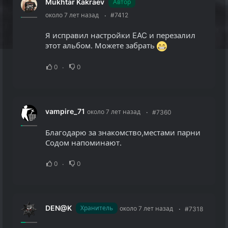
Mukhtar Kakraev
Автор
около 7 лет назад
#7412
Я исправил настройки EAC и перезалил
этот альбом. Можете забрать
0
0
vampire_71
около 7 лет назад
#7360
Благодарю за знакомство,местами парни
Содом напоминают.
0
0
DEN@K
Хранитель
около 7 лет назад
#7318