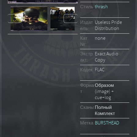
Стиль
thrash
:
Издат
Useless Pride
ель:
Distribution
Кат.
none
№:
Экстр
Exact Audio
акт:
Copy
Кодек
FLAC
:
Форма
Образом
т :
(image) +
cue+log
Сканы
Полный
:
Комплект
Метка
BURSTHEAD
: