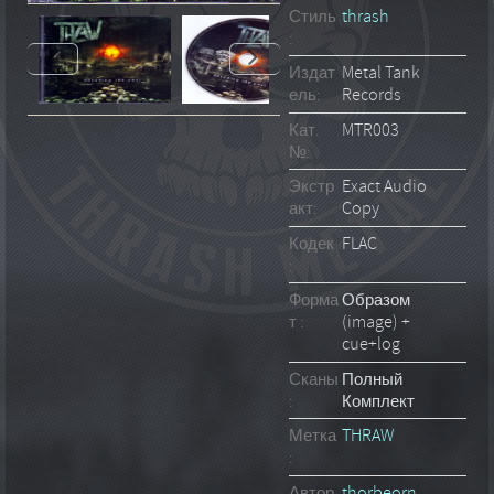
Стиль
thrash
:
Издат
Metal Tank
ель:
Records
Кат.
MTR003
№:
Экстр
Exact Audio
акт:
Copy
Кодек
FLAC
:
Форма
Образом
т :
(image) +
cue+log
Сканы
Полный
:
Комплект
Метка
THRAW
:
Автор
thorbeorn