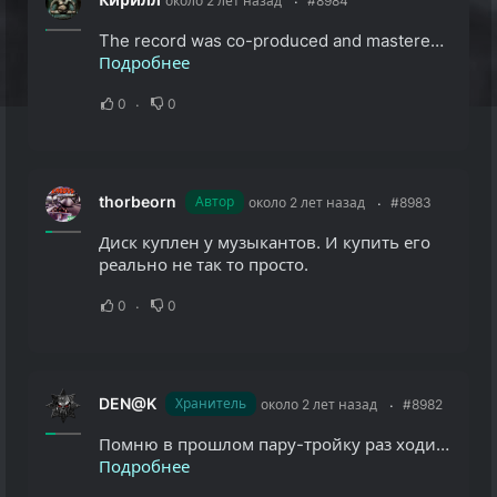
около 2 лет назад
#8984
The record was co-produced and mastered by the cult producer from California, USA, Mr. Juan Urteaga (Testament, Exodus, Heathen, Sadus, Lääz Rockit, Machine Head, Exhumed etc.) - стоит заслушать, спасибо большое ! Тем...
Подробнее
0
0
thorbeorn
Автор
около 2 лет назад
#8983
Диск куплен у музыкантов. И купить его
реально не так то просто.
0
0
DEN@K
Хранитель
около 2 лет назад
#8982
Помню в прошлом пару-тройку раз ходил вокруг да около, пытаясь заполучить данный диск ... Но что-то не срослось, остался с носом ... Сейчас заслушал, имею доложить следующее : Полчаса добротного молотилова ... Без...
Подробнее