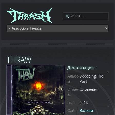
THRAW
Детализация :
Альбо
Decoding The
м :
Past
Стран
Словения
а :
Год :
2013
Сайт :
Вэлкам !