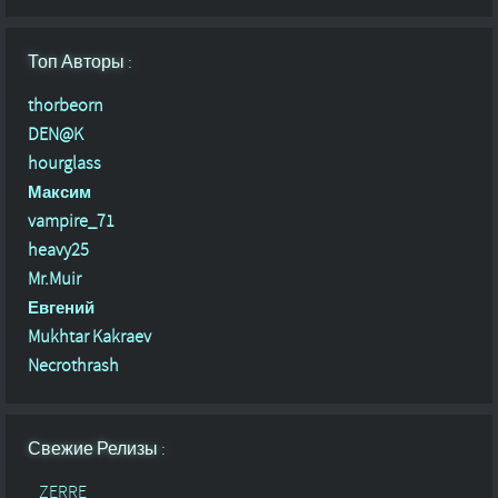
Топ Авторы :
thorbeorn
DEN@K
hourglass
Максим
vampire_71
heavy25
Mr.Muir
Евгений
Mukhtar Kakraev
Necrothrash
Свежие Релизы :
ZERRE