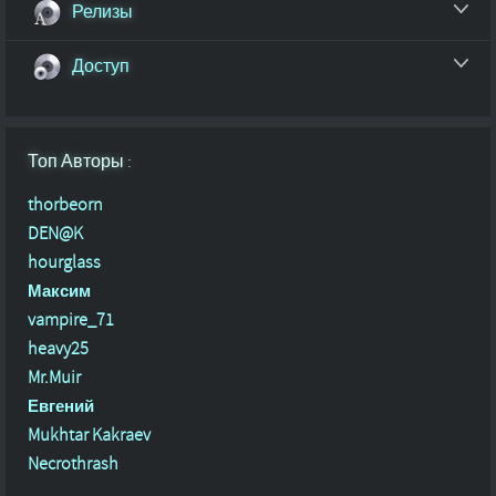
Релизы
Доступ
Топ Авторы :
thorbeorn
DEN@K
hourglass
Максим
vampire_71
heavy25
Mr.Muir
Евгений
Mukhtar Kakraev
Necrothrash