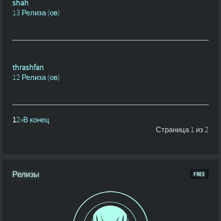
shah
13 Релиза (ов)
thrashfan
12 Релиза (ов)
1
2
»
В конец
Страница 1 из 2
Релизы